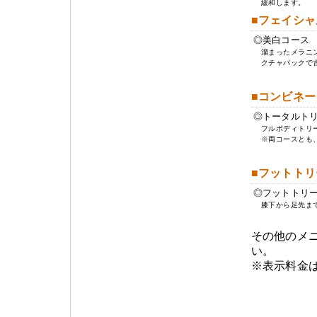
緩和します。
■フェイシャルト
◎美白コース
溜まったメラニン
クチャパックで古
■コンビネーショ
◎トータルト
フルボディトリー
※両コースとも、
■フットトリート
◎フットトリ
膝下から足先まで
その他のメ
い。
※表示料金