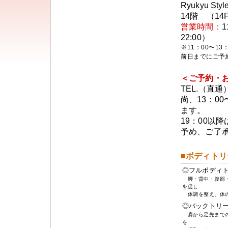
Ryukyu Styl
14階 （14F
営業時間：
1
22:00）
※11：00〜1
前日までにご予
＜ご予約・
TEL.（直通
尚、13：0
ます。
19：00以
予め、ご了
■ボディトリート
◎フルボディ
脚・背中・腹部・
を促し
体調を整え、体の
◎バックトリ
肩から足先までの
を