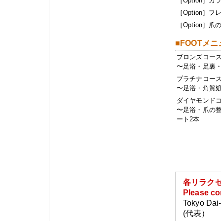
［Option］
［Option
［Option］爪
■FOOTメニ
ブロンズコー
〜足浴・足裏
プラチナコー
〜足浴・角質処
ダイヤモンド
〜足浴・爪の
ート2本
各リラク
Please co
Tokyo Dai-
(代表）