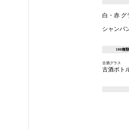
白・赤 グ
シャンパ
100種
古酒グラス
古酒ボト