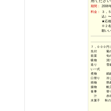
用ください
期間：
2008
料金：
３，
込）
★応
※２
願い
７，０００円
先付 菊の
前菜 旬の
吸物 清汁
造り 雪釜
い一式
煮物 紙鍋
口替り 冷し
焼物 県産魚
揚物 帆立
食事 替り
汁 赤出
水菓子 秋の