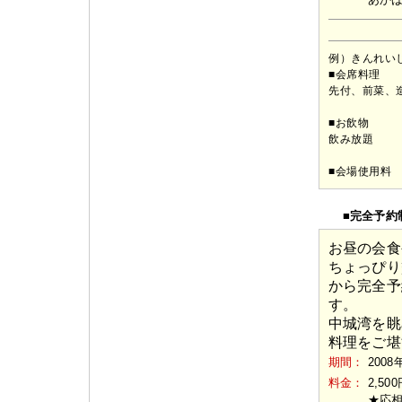
例）きんれい
■会席料理
先付、前菜、
■お飲物
飲み放題
■会場使用料
■完全予約
お昼の会食
ちょっぴり
から完全予
す。
中城湾を眺
料理をご堪
期間：
2008
料金：
2,5
★応