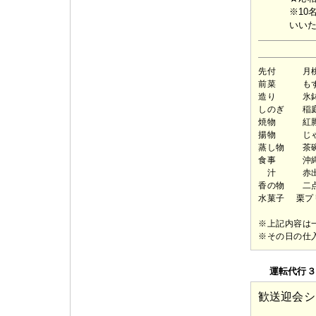
※10
いい
先付 月桃
前菜 もずく
造り 氷鉢
しのぎ 稲庭
焼物 紅豚
揚物 じゃ
蒸し物 茶碗
食事 沖縄
汁 赤出
香の物 二
水菓子 栗プ
※上記内容は
※その日の仕
運転代行３
歓送迎会シ