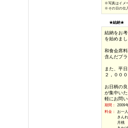
※写真はイメ
※その日の仕
★結納★
結納をお考
を始めまし
和食会席料
含んだプラ
また、平日
２，０００
お日柄の良
が集中いた
軽にお問い
期間：
2009
料金：
お一
きん
月桃
あか