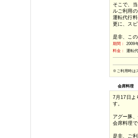
そこで、当
ルご利用の
運転代行料
更に、スピ
是非、この
期間：
2009
料金：
運転
※ご利用時は
会席料理
7月17日
す。
アグー豚、
会席料理で
是非、ご利