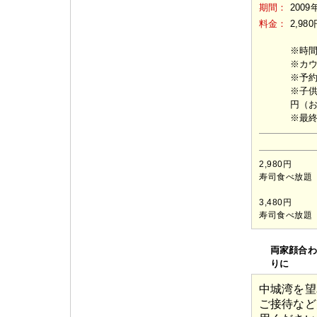
期間：
2009
料金：
2,9
※時間
※カ
※予
※子供
円（
※最終
2,980円
寿司食べ放題
3,480円
寿司食べ放題
両家顔合わ
りに
中城湾を望
ご接待など