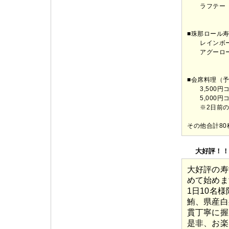
ラフテー 
■珠那ロール
レインボーロ
アグーロール
■会席料理（
3,500円
5,000円
※2日前の
その他合計8
大好評！！
大好評の寿
めて始めま
1日10名
鮪、県産白
貫丁寧に握
是非、お楽