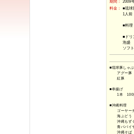
期間：
2009
料金：
■琉球
1人前
■料理
■ドリ
泡盛 
ソフト
■琉球豚しゃ
アグー豚 1
紅豚 1人
■串揚げ
1本 100
■沖縄料理
ゴーヤーチャ
海ぶどう 3
沖縄もずく 
青パパイヤの
沖縄そば 6